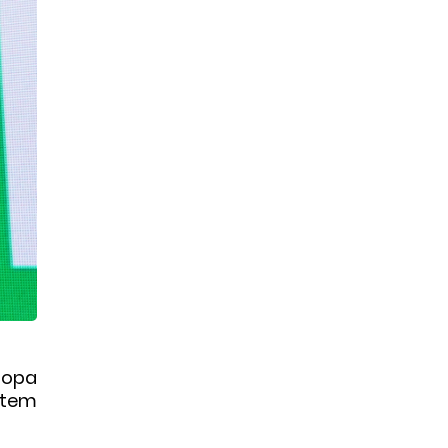
Copa
á tem