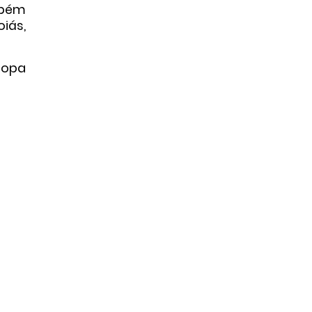
mbém
iás,
Copa