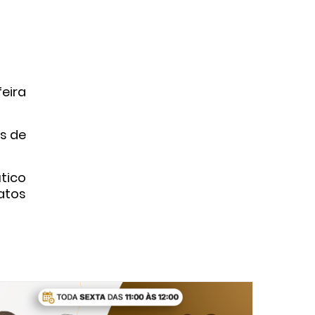
eira
es de
tico
atos