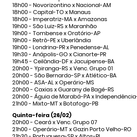
18h00 - Novorizontino x Nacional-AM
18h00 - Capital-TO x Manaus
18h00 - Imperatriz-MA x Amazonas
19h00 - São Luiz-RS x Maranhão
19h00 - Tombense x Oratório-AP
19h00 - Retrô-PE x Uberlândia
19h00 - Londrina-PR x Penedense-AL
19h30 - Anápolis-GO x Cianorte-PR
19h45 - Ceilândia-DF x Jacuipense-BA
20h00 - Ypiranga-RS x Venc. Grupo 01
20h00 - São Bernardo-SP x Atlético-BA
20h00 - ASA-AL x Operário-MS
20h00 - Caxias x Guarany de Bagé-RS
20h00 - Águia de Marabá-PA x Independênci
21h00 - Mixto-MT x Botafogo-PB
Quinta-feira (26/02)
20h00 - Ceará x Venc. Grupo 07
21h00 - Operário-MT x Gazin Porto Velho-RO
21h30 - Portuguesa-SP x Altos-PI