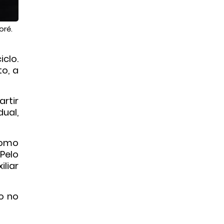
oré.
clo.
o, a
rtir
ual,
Como
Pelo
iliar
o no