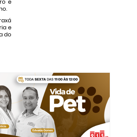
ro e
ho.
raxá
ria e
ia do