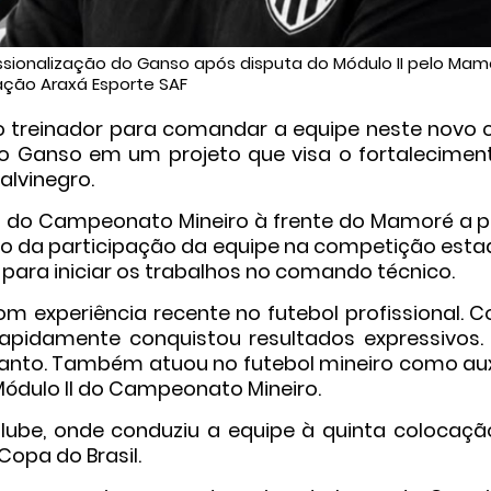
ssionalização do Ganso após disputa do Módulo II pelo Mam
ação Araxá Esporte SAF
o treinador para comandar a equipe neste novo ci
r o Ganso em um projeto que visa o fortaleciment
alvinegro.
II do Campeonato Mineiro à frente do Mamoré a pa
o da participação da equipe na competição estad
 para iniciar os trabalhos no comando técnico.
om experiência recente no futebol profissional. 
 rapidamente conquistou resultados expressivos. 
 Santo. Também atuou no futebol mineiro como aux
Módulo II do Campeonato Mineiro.
 Clube, onde conduziu a equipe à quinta colocaçã
opa do Brasil.