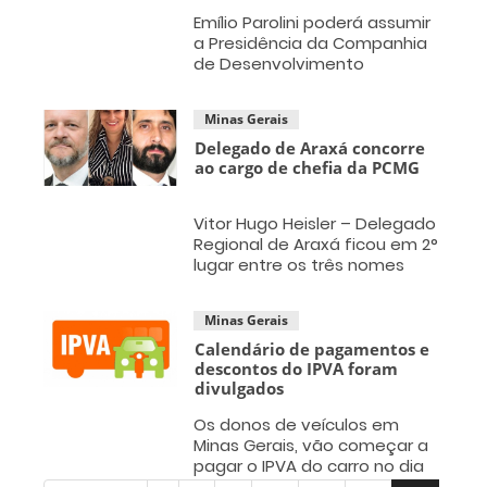
Emílio Parolini poderá assumir
a Presidência da Companhia
de Desenvolvimento
Econômico de Minas Gerais –
Codemig
Minas Gerais
Delegado de Araxá concorre
ao cargo de chefia da PCMG
Vitor Hugo Heisler – Delegado
Regional de Araxá ficou em 2°
lugar entre os três nomes
mais votados que foram
entregues para a equipe de
Minas Gerais
transição do governador
eleito Romeu Zema.
Calendário de pagamentos e
descontos do IPVA foram
divulgados
Os donos de veículos em
Minas Gerais, vão começar a
pagar o IPVA do carro no dia
14 de janeiro.