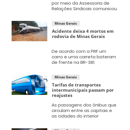
por meio da Assessoria de
Relações Sindicais comunicou
por nota nesta sexta-feira,
28, sobre o pagamento dos
Minas Gerais
Servidores Públicos Estaduais
ativos e inativos
Acidente deixa 4 mortos em
rodovia de Minas Gerais
De acordo com a PRF um
carro e uma carreta bateram
de frente na BR-381.
Minas Gerais
Tarifas de transportes
intermunicipais passam por
reajustes
As passagens dos ônibus que
circulam entre as capitais e
as cidades do interior
passam por reajuste médio
de 6,78%