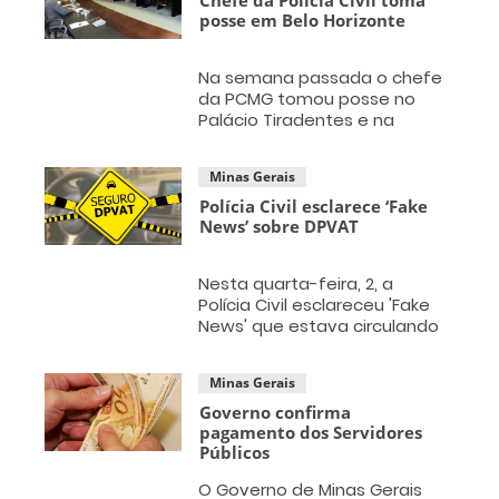
posse em Belo Horizonte
Na semana passada o chefe
da PCMG tomou posse no
Palácio Tiradentes e na
cerimônia também estava
presente o governador
Minas Gerais
Romeu Zema.
Polícia Civil esclarece ‘Fake
News’ sobre DPVAT
Nesta quarta-feira, 2, a
Polícia Civil esclareceu 'Fake
News' que estava circulando
na internet sobre o
pagamento do DPVAT
Minas Gerais
Governo confirma
pagamento dos Servidores
Públicos
O Governo de Minas Gerais