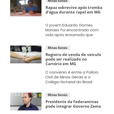
Minas Gerais
Rapaz sobrevive após tromba
d’água durante rapel em MG
O jovem Eduardo Gomes
Moraes foi encontrado com
vida após enxurrada que
atingiu cachoeira em São
João Batista do Glória em
Minas Gerais
Minas Gerais
Registro de venda de veículo
pode ser realizado no
Cartório em MG
O convênio é entre a Polícia
Civil de Minas Gerais e o
Colégio Notarial do Brasil
Seção Minas Gerais – CNB,
com o intuito de agilizar esse
Minas Gerais
processo para o comprador e
o vendedor
Presidente da Federaminas
pode integrar Governo Zema